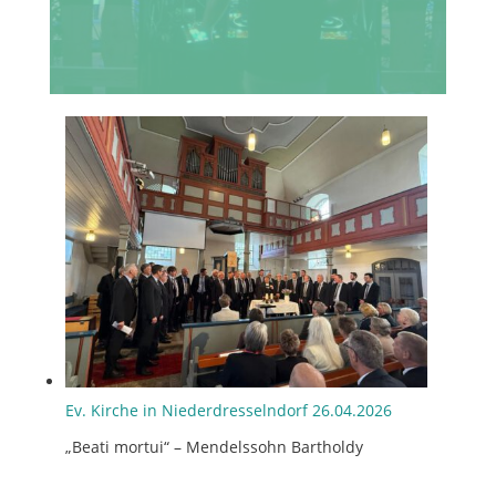
Ev. Kirche in Niederdresselndorf 26.04.2026
„Beati mortui“ – Mendelssohn Bartholdy